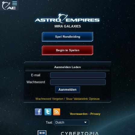
MIRA GALAXIES
Spel Rondleiding
Begin te Spelen
Aanmelden Leden
E-mail
Wachtwoord
Wachtwoord Vergeten
/
Stuur Validatielink Opnieuw
Voorwaarden
-
Privacy
Taal: