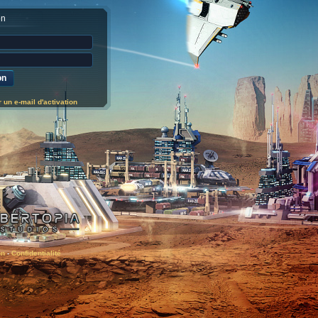
on
un e-mail d'activation
on
-
Confidentialité