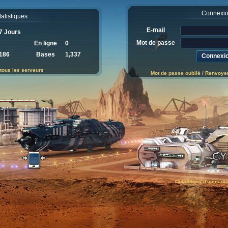
Connexi
tatistiques
E-mail
7 Jours
Mot de passe
En ligne
0
186
Bases
1,337
 tous les serveurs
Mot de passe oublié
/
Renvoyer 
Conditions d'utilisati