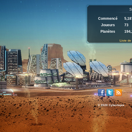
S
Commencé
5,18
Joueurs
73
Planètes
194,
Liste de
© 2026 Cybertopia