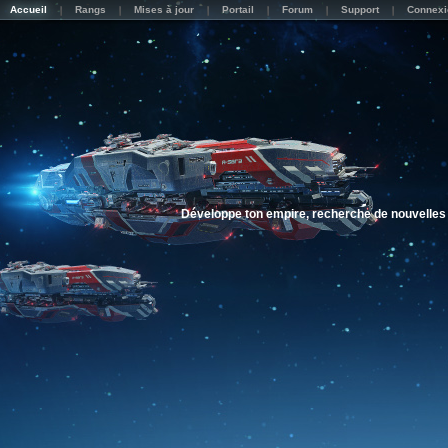
Accueil
Rangs
Mises à jour
Portail
Forum
Support
Connexi
Développe ton empire, recherche de nouvelles 